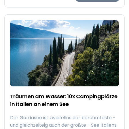
Schätzen. Mach deine Reise in das Land der
Wikinger noch reicher, indem du mit einem
Wohnmobil dorthin fährst! Wo übernachtest du
dann? Zum Beispiel auf diesen 3 Top-
Naturcampingplätzen in der Nähe von
Kopenhagen!
Träumen am Wasser: 10x Campingplätze
in Italien an einem See
Der Gardasee ist zweifellos der berühmteste -
und gleichzeiteig auch der größte - See Italiens.