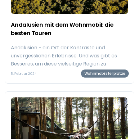
Andalusien mit dem Wohnmobil: die
besten Touren
Andalusien - ein Ort der Kontraste und
unvergesslichen Erlebnisse. Und was gibt es
Besseres, um diese vielseitige Region zu
erkunden, als mit einem Wohnmobil? Eine Reise
Wohnmobilstellplätze
5. Februar 2024
auf vier Rädern bietet nicht nur Freiheit und
Flexibilität, sondern auch die Möglichkeit, jeden
Moment in vollen Zügen zu genießen.