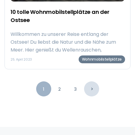
10 tolle Wohnmobilstellplätze an der
Ostsee
Willkommen zu unserer Reise entlang der
Ostsee! Du liebst die Natur und die Nähe zum
Meer. Hier genießt du Wellenrauschen,
Strandwanderungen oder Radtouren in einer
Wohnmobilstellplätze
25. April 2023
der schönsten Regionen Deutschlands.
Entdecke die malerische Natur, historische und
moderne Badeorte. Die Küstenregion in
Norddeutschland hat viel zu bieten. Wir haben
1
2
3
uns auf die Suche nach den schönsten
Wohnmobilstellplätzen an der Ostsee gemacht,
die nicht nur eine gute Ausgangslage für
Ausflüge bieten, sondern auch ein besonderes
Flair und eine angenehme Atmosphäre haben.