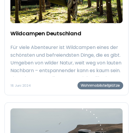
Wildcampen Deutschland
Für viele Abenteurer ist Wildcampen eines der
schönsten und befreiendsten Dinge, die es gibt.
Umgeben von wilder Natur, weit weg von lauten
Nachbarn – entspannender kann es kaum sein.
Ein weiterer Vorteil: Du musst nichts für einen
Campingplatz bezahlen. Planst du hierzulande
Wohnmobilstellplätze
18. Juni 2024
einen Trip? Dann fragst du dich vielleicht, ob
und wo man in Deutschland wildcampen kann.
Hier haben wir alle Antworten für dich.