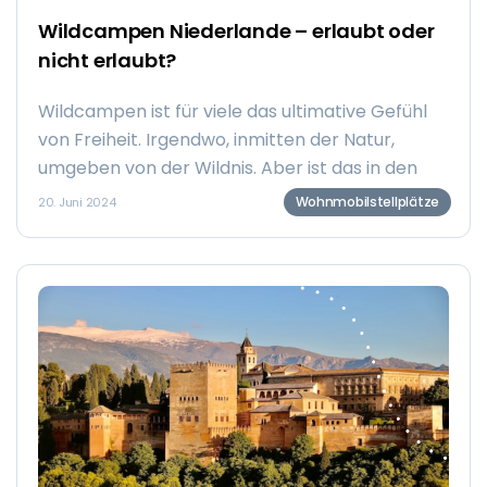
Wildcampen Niederlande – erlaubt oder
nicht erlaubt?
Wildcampen ist für viele das ultimative Gefühl
von Freiheit. Irgendwo, inmitten der Natur,
umgeben von der Wildnis. Aber ist das in den
Niederlanden eigentlich erlaubt? In diesem
Wohnmobilstellplätze
20. Juni 2024
Artikel zeigen wir dir, welche Möglichkeiten es
gibt, legal in der niederländischen Natur zu
campen und dabei das Gefühl der Freiheit zu
bewahren. Keine belebten Campingplätze mit
Animationsteams, sondern ungestörtes
Genießen der Natur.