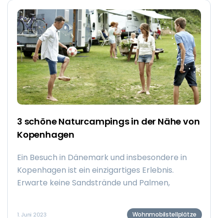
bis dir die Füße weh tun. Festivals bringen so viel
Freude und Freiheit mit sich, und mit einem
Wohnmobil kannst du das Ganze noch mehr
genießen!
3 schöne Naturcampings in der Nähe von
Kopenhagen
Ein Besuch in Dänemark und insbesondere in
Kopenhagen ist ein einzigartiges Erlebnis.
Erwarte keine Sandstrände und Palmen,
sondern eine farbenfrohe Hauptstadt und eine
bezaubernde Umgebung mit kulturellen
Wohnmobilstellplätze
1. Juni 2023