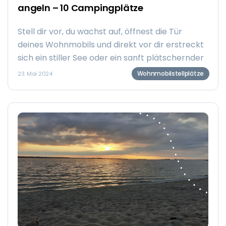
angeln – 10 Campingplätze
Stell dir vor, du wachst auf, öffnest die Tür
deines Wohnmobils und direkt vor dir erstreckt
sich ein stiller See oder ein sanft plätschernder
Fluss. Die frische Morgenluft ist erfüllt vom Duft
Wohnmobilstellplätze
23. Mai 2024
der Natur, und das sanfte Rauschen des
Wassers lädt dich ein, die Angel auszuwerfen.
Genau dieses entspannte und zugleich
aufregende Erlebnis erwartet dich, wenn du mit
deinem Wohnmobil an einem der vielen
idyllischen Campingplätze in Deutschland und
seinen Nachbarländern campst, die direkt am
Wasser liegen.