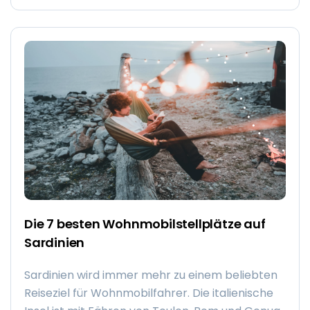
Roadtrip der besonderen Art – mit dem
Wohnmobil durch Polen! Dieses faszinierende
Land hat so viel zu bieten, von malerischen
Städten bis hin zu Urwaldgebieten und alpinen
Bergregionen. Die leckeren Spezialitäten der
böhmischen Küche brauchen wir gar nicht erst
zu erwähnen… In diesem Blog geben dir
nützliche Tipps für die Reise nach Polen mit dem
Wohnmobil und haben für dich eine 2-wöchige
Route zusammengestellt.
Die 7 besten Wohnmobilstellplätze auf
Sardinien
Sardinien wird immer mehr zu einem beliebten
Reiseziel für Wohnmobilfahrer. Die italienische