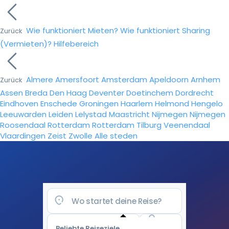
Wie funktioniert Mieten?
Wie funktioniert Sharing
Zurück
(Vermieten)?
Hilfebereich
Almere
Amersfoort
Amsterdam
Apeldoorn
Arnhem
Zurück
Assen
Breda
Den Haag
Deventer
Doetinchem
Dordrecht
Eindhoven
Enschede
Groningen
Haarlem
Helmond
Hengelo
Leeuwarden
Leiden
Lelystad
Maastricht
Nijmegen
Nijmegen
Roosendaal
Rotterdam
Rotterdam
Tilburg
Veenendaal
Vlaardingen
Zeist
Zwolle
Alle steden
Beliebte Reiseziele