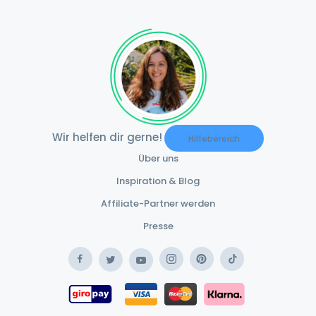
Wir helfen dir gerne!
Hilfebereich
Über uns
Inspiration & Blog
Affiliate-Partner werden
Presse
Facebook
Instagram
Pinterest
TikTok
Twitter
YouTube
Safe Payment Klar
Safe Payment Giropay
Safe Payment Card