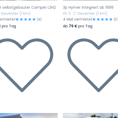
ler selbstgebauter Camper L3H2
3p Hymer integriert ab 1999
Deventer
(1 km)
3
Deventer
(1 km)
ermietet
4 Mal vermietet
(4)
(1)
€
pro Tag
Ab
79 €
pro Tag