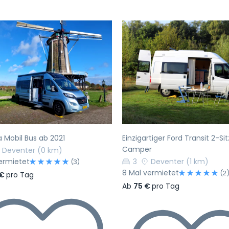
rherige
Nächste
Vorherige
a Mobil Bus ab 2021
Einzigartiger Ford Transit 2-Si
Camper
Deventer
(0 km)
vermietet
3
Deventer
(1 km)
(3)
8 Mal vermietet
(2
 €
pro Tag
Ab
75 €
pro Tag