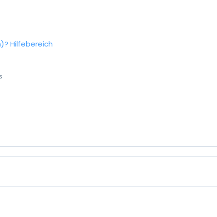
n)?
Hilfebereich
s