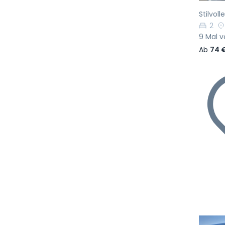
Stilvol
2
9 Mal v
Ab
74 