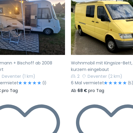
rherige
Nächste
Vorherige
smann + Bischoff ab 2008
Wohnmobil mit Kingsize-Bett,
rt
kurzem eingebaut
Deventer
(1 km)
2
Deventer
(2 km)
vermietet
6 Mal vermietet
(1)
(5
€
pro Tag
Ab
68 €
pro Tag