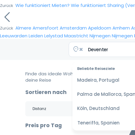
Wie funktioniert Mieten?
Wie funktioniert Sharing (Ve
Zurück
Almere
Amersfoort
Amsterdam
Apeldoorn
Arnhem
A
Zurück
Leeuwarden
Leiden
Lelystad
Maastricht
Nijmegen
Nijmegen
Beliebte Reiseziele
Finde das ideale Wohnmobil für
deine Reise
Madeira, Portugal
Sortieren nach
Palma de Mallorca, Span
Köln, Deutschland
Teneriffa, Spanien
Preis pro Tag