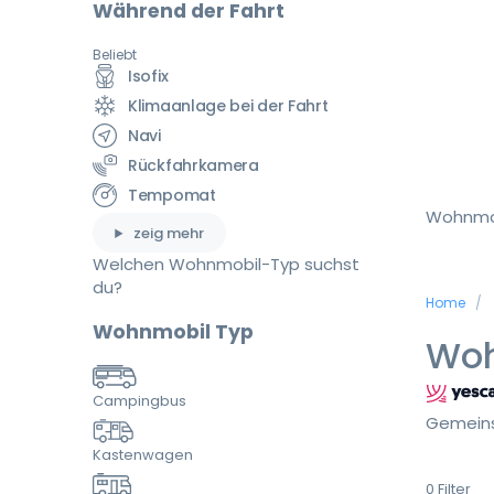
Während der Fahrt
Beliebt
Isofix
Klimaanlage bei der Fahrt
Navi
Rückfahrkamera
Tempomat
Wohnmo
zeig mehr
Welchen Wohnmobil-Typ suchst
du?
Home
Wohnmobil Typ
Woh
Campingbus
Gemeins
Kastenwagen
0
Filter