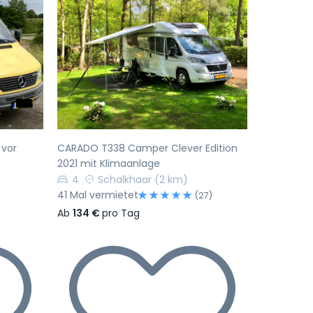
Nächste
Vorherige
Nächste
 vor
CARADO T338 Camper Clever Edition
2021 mit Klimaanlage
4
Schalkhaar
(2 km)
41 Mal vermietet
)
(27)
Ab
134 €
pro Tag