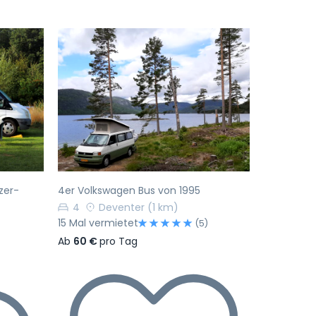
Nächste
Vorherige
Nächste
tzer-
4er Volkswagen Bus von 1995
4
Deventer
(1 km)
15 Mal vermietet
(5)
)
Ab
60 €
pro Tag