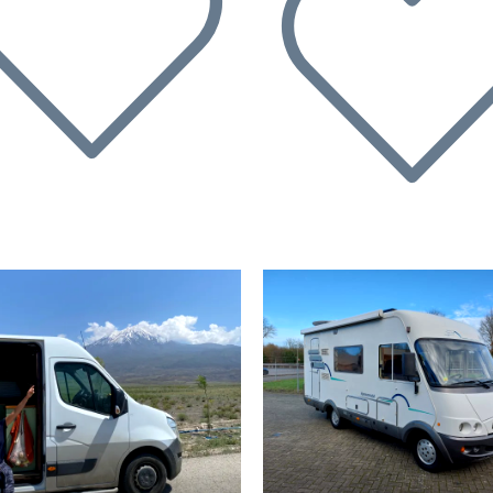
rherige
Nächste
Vorherige