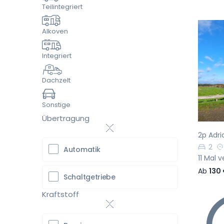
Teilintegriert
Alkoven
Integriert
Vo
Dachzelt
Sonstige
Übertragung
2p Adri
2
Automatik
11 Mal 
Ab
130
Schaltgetriebe
Kraftstoff