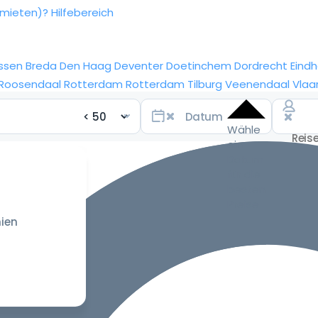
rmieten)?
Hilfebereich
ssen
Breda
Den Haag
Deventer
Doetinchem
Dordrecht
Eind
Roosendaal
Rotterdam
Rotterdam
Tilburg
Veenendaal
Vlaa
Wähle
ein
Datum
für die
besten
Preise
ien