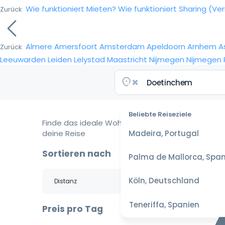
Wie funktioniert Mieten?
Wie funktioniert Sharing (Ve
Zurück
Almere
Amersfoort
Amsterdam
Apeldoorn
Arnhem
A
Zurück
Leeuwarden
Leiden
Lelystad
Maastricht
Nijmegen
Nijmegen
Beliebte Reiseziele
Finde das ideale Wohnmobil für
deine Reise
Madeira, Portugal
Sortieren nach
Palma de Mallorca, Span
Köln, Deutschland
Teneriffa, Spanien
Preis pro Tag