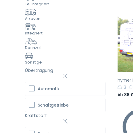
Teilintegriert
Alkoven
Integriert
Vo
Dachzelt
Sonstige
Übertragung
hymer i
3
Automatik
Ab
88 
Schaltgetriebe
Kraftstoff