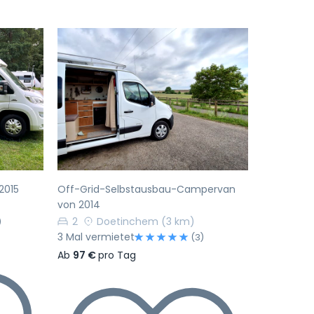
Nächste
Vorherige
Nächste
2015
Off-Grid-Selbstausbau-Campervan
von 2014
2
Doetinchem
(3 km)
)
3 Mal vermietet
(3)
Ab
97 €
pro Tag