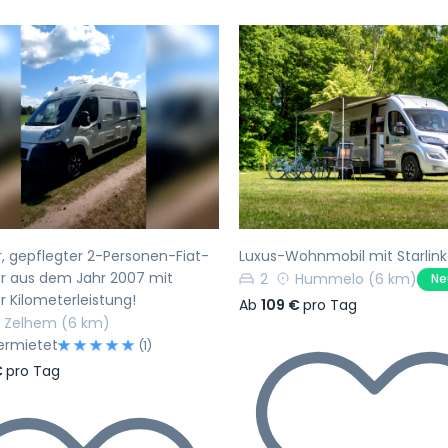
rherige
Nächste
Vorherige
r, gepflegter 2-Personen-Fiat-
Luxus-Wohnmobil mit Starlink
 aus dem Jahr 2007 mit
2
Hummelo
(6 km)
Ne
r Kilometerleistung!
Ab
109 €
pro Tag
Zelhem
(6 km)
ermietet
(1)
€
pro Tag