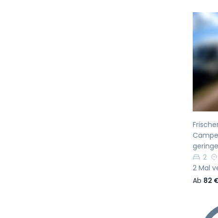
Vo
Frische
Camper
geringe
2
2 Mal v
Ab
82 