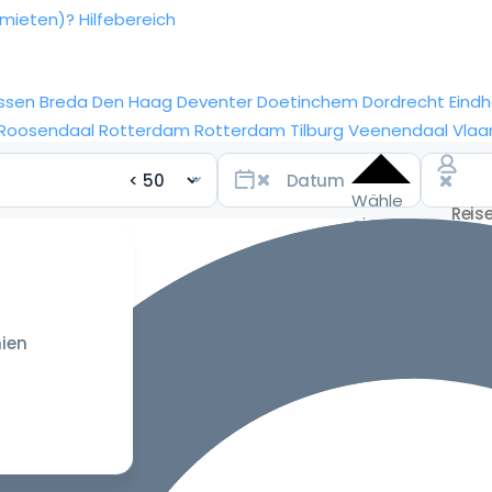
rmieten)?
Hilfebereich
ssen
Breda
Den Haag
Deventer
Doetinchem
Dordrecht
Eind
Roosendaal
Rotterdam
Rotterdam
Tilburg
Veenendaal
Vlaa
Wähle
ein
Datum
für die
besten
Preise
ien