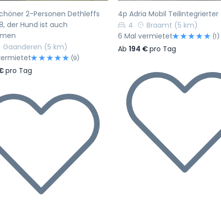
chöner 2-Personen Dethleffs
4p Adria Mobil Teilintegrierte
8, der Hund ist auch
4
Braamt
(5 km)
mmen
6 Mal vermietet
(1)
Gaanderen
(5 km)
Ab
194 €
pro Tag
vermietet
(9)
 €
pro Tag