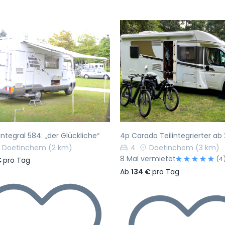
rherige
Nächste
Vorherige
ntegral 584: „der Glückliche“
4p Carado Teilintegrierter ab 
Doetinchem
(2 km)
4
Doetinchem
(3 km)
8 Mal vermietet
(4
€
pro Tag
Ab
134 €
pro Tag