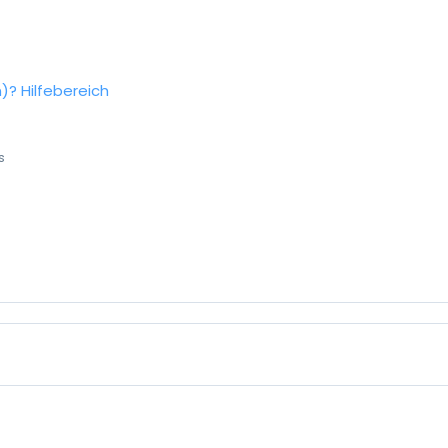
n)?
Hilfebereich
s