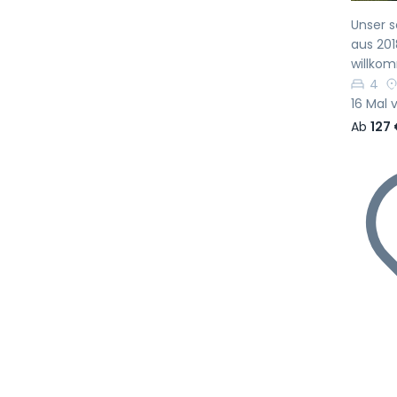
Unser s
aus 201
willko
4
16 Mal 
Ab
127