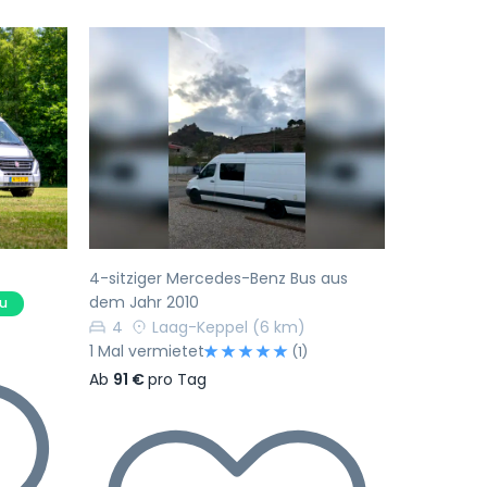
Nächste
Vorherige
Nächste
4-sitziger Mercedes-Benz Bus aus
dem Jahr 2010
u
4
Laag-Keppel
(6 km)
1 Mal vermietet
(1)
Ab
91 €
pro Tag