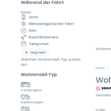
Während der Fahrt
Beliebt
Isofix
Klimaanlage bei der Fahrt
Navi
Rückfahrkamera
Tempomat
Wohnmo
zeig mehr
Welchen Wohnmobil-Typ suchst
du?
Home
Wohnmobil Typ
Woh
Campingbus
Gemeins
Kastenwagen
0
Filter