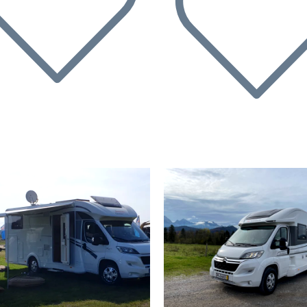
rherige
Nächste
Vorherige