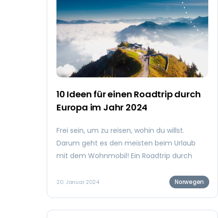
10 Ideen für einen Roadtrip durch
Europa im Jahr 2024
Frei sein, um zu reisen, wohin du willst.
Darum geht es den meisten beim Urlaub
mit dem Wohnmobil! Ein Roadtrip durch
Europa ist die Garantie für eine Reise in
völliger Freiheit. Aber für manche kann diese
Norwegen
20. Januar 2024
Freiheit auch einschüchternd sein. Deshalb
haben wir 10 Roadtrips durch Europa für