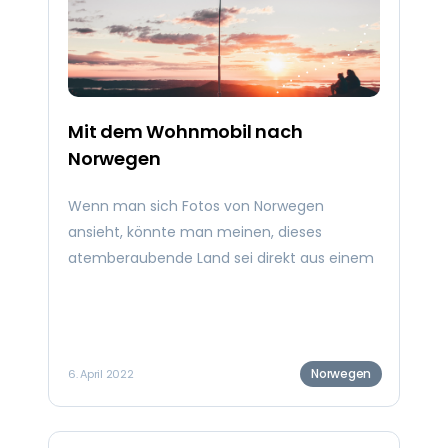
Mit dem Wohnmobil nach
Norwegen
Wenn man sich Fotos von Norwegen
ansieht, könnte man meinen, dieses
atemberaubende Land sei direkt aus einem
Märchen entsprungen. Von glitzernden
Fjorden über dramatische Küstenlinien bis
hin zu imposanten Gebirgsketten und
vielem mehr – Norwegen ist von
Norwegen
6. April 2022
unglaublicher natürlicher Schönheit
geprägt. Dieses Land muss man unbedingt
mit eigenen Augen gesehen haben. Für