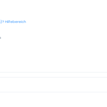
n)?
Hilfebereich
s