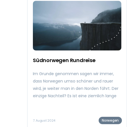
deinen Urlaub 2024 ausgewählt: Routen mit
unterschiedlicher Länge, die über ganz
Europa verteilt sind und sich perfekt für
einen günstigen Last-Minute-Urlaub eignen.
Finde heraus, welcher am besten zu dir
passt und gib Gas!
Südnorwegen Rundreise
Im Grunde genommen sagen wir immer,
dass Norwegen umso schöner und rauer
wird, je weiter man in den Norden fährt. Der
einzige Nachteil? Es ist eine ziemlich lange
Fahrt. Wenn du zum Beispiel nur zwei
Wochen Zeit für eine Rundreise hast,
empfehlen wir dir das skandinavische
Norwegen
7. August 2024
Hochland in Südnorwegen. Entdecke hier