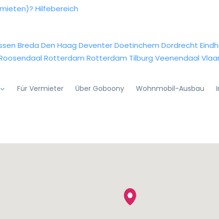
rmieten)?
Hilfebereich
ssen
Breda
Den Haag
Deventer
Doetinchem
Dordrecht
Eind
Roosendaal
Rotterdam
Rotterdam
Tilburg
Veenendaal
Vlaa
Für Vermieter
Über Goboony
Wohnmobil-Ausbau