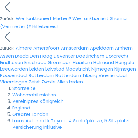
Wie funktioniert Mieten?
Wie funktioniert Sharing
Zurück
(Vermieten)?
Hilfebereich
Almere
Amersfoort
Amsterdam
Apeldoorn
Arnhem
Zurück
Assen
Breda
Den Haag
Deventer
Doetinchem
Dordrecht
Eindhoven
Enschede
Groningen
Haarlem
Helmond
Hengelo
Leeuwarden
Leiden
Lelystad
Maastricht
Nijmegen
Nijmegen
Roosendaal
Rotterdam
Rotterdam
Tilburg
Veenendaal
Vlaardingen
Zeist
Zwolle
Alle steden
Startseite
Wohnmobil mieten
Vereinigtes Königreich
England
Greater London
Luxus Automatik Toyota 4 Schlafplätze, 5 Sitzplätze,
Versicherung inklusive