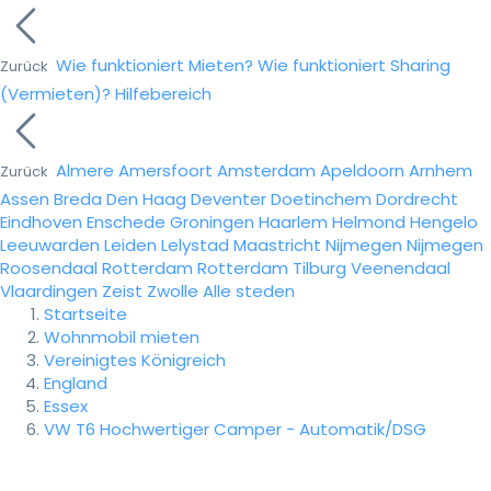
Wie funktioniert Mieten?
Wie funktioniert Sharing
Zurück
(Vermieten)?
Hilfebereich
Almere
Amersfoort
Amsterdam
Apeldoorn
Arnhem
Zurück
Assen
Breda
Den Haag
Deventer
Doetinchem
Dordrecht
Eindhoven
Enschede
Groningen
Haarlem
Helmond
Hengelo
Leeuwarden
Leiden
Lelystad
Maastricht
Nijmegen
Nijmegen
Roosendaal
Rotterdam
Rotterdam
Tilburg
Veenendaal
Vlaardingen
Zeist
Zwolle
Alle steden
Startseite
Wohnmobil mieten
Vereinigtes Königreich
England
Essex
VW T6 Hochwertiger Camper - Automatik/DSG