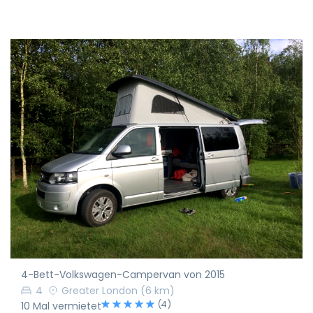
4-Bett-Volkswagen-Campervan von 2015
4
Greater London
(6 km)
(4)
10 Mal vermietet