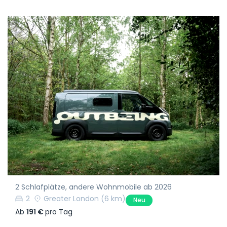
2 Schlafplätze, andere Wohnmobile ab 2026
2
Greater London
(6 km)
Neu
Ab
191 €
pro Tag