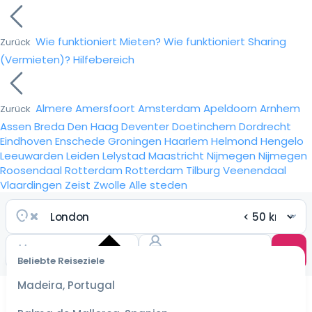
Wie funktioniert Mieten?
Wie funktioniert Sharing
Zurück
(Vermieten)?
Hilfebereich
Almere
Amersfoort
Amsterdam
Apeldoorn
Arnhem
Zurück
Assen
Breda
Den Haag
Deventer
Doetinchem
Dordrecht
Eindhoven
Enschede
Groningen
Haarlem
Helmond
Hengelo
Leeuwarden
Leiden
Lelystad
Maastricht
Nijmegen
Nijmegen
Roosendaal
Rotterdam
Rotterdam
Tilburg
Veenendaal
Vlaardingen
Zeist
Zwolle
Alle steden
Beliebte Reiseziele
Wähle
ein
Madeira, Portugal
Datum
für die