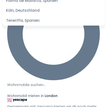
Palma de Mallorca, Spanien
besten
Preise
Köln, Deutschland
Teneriffa, Spanien
Wohnmobile suchen…
Wohnmobil mieten in
London
Gemeinsam mit Yescapa bieten wir dir noch mehr