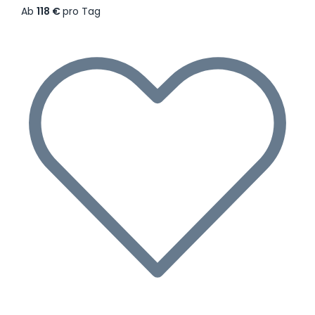
Ab
118 €
pro Tag