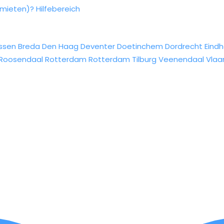
rmieten)?
Hilfebereich
ssen
Breda
Den Haag
Deventer
Doetinchem
Dordrecht
Eind
Roosendaal
Rotterdam
Rotterdam
Tilburg
Veenendaal
Vlaa