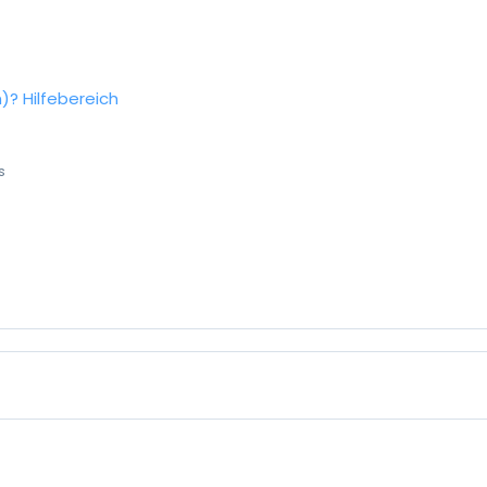
n)?
Hilfebereich
s