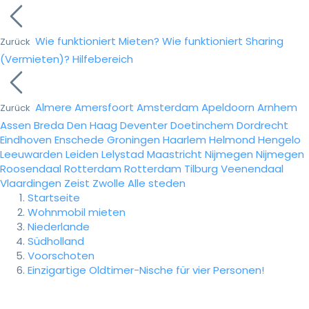
Wie funktioniert Mieten?
Wie funktioniert Sharing
Zurück
(Vermieten)?
Hilfebereich
Almere
Amersfoort
Amsterdam
Apeldoorn
Arnhem
Zurück
Assen
Breda
Den Haag
Deventer
Doetinchem
Dordrecht
Eindhoven
Enschede
Groningen
Haarlem
Helmond
Hengelo
Leeuwarden
Leiden
Lelystad
Maastricht
Nijmegen
Nijmegen
Roosendaal
Rotterdam
Rotterdam
Tilburg
Veenendaal
Vlaardingen
Zeist
Zwolle
Alle steden
Startseite
Wohnmobil mieten
Niederlande
Südholland
Voorschoten
Einzigartige Oldtimer-Nische für vier Personen!