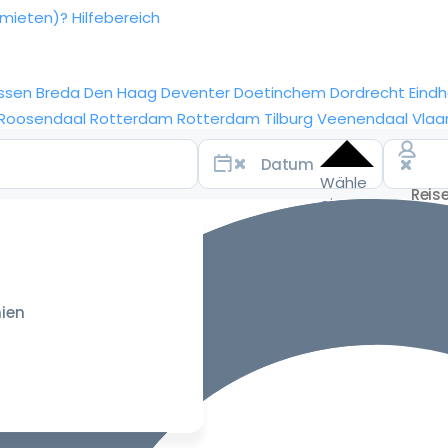
rmieten)?
Hilfebereich
ssen
Breda
Den Haag
Deventer
Doetinchem
Dordrecht
Eind
Roosendaal
Rotterdam
Rotterdam
Tilburg
Veenendaal
Vlaa
Wähle
ein
Datum
für die
besten
Preise
ien