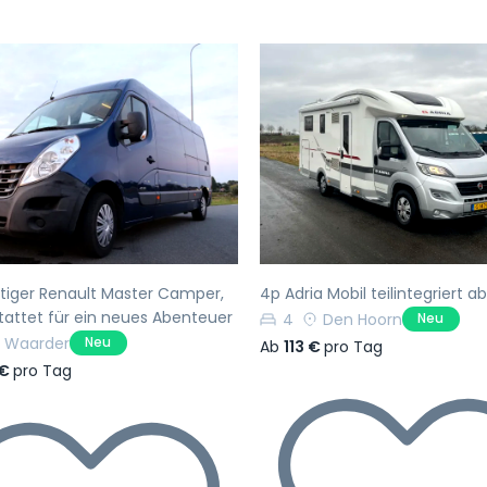
rherige
Nächste
Vorherige
rtiger Renault Master Camper,
4p Adria Mobil teilintegriert a
attet für ein neues Abenteuer
4
Den Hoorn
Neu
Waarder
Neu
Ab
113 €
pro Tag
 €
pro Tag