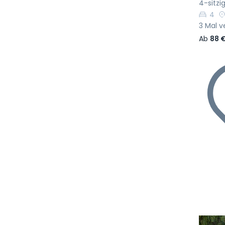
4-sitzi
4
3 Mal v
Ab
88 