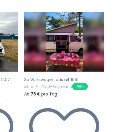
Nächste
Vorherige
Nächste
b 2017
3p Volkswagen bus uit 1991
4
Oud-Beijerland
Neu
Ab
78 €
pro Tag