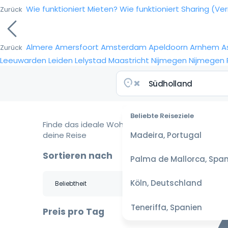
Wie funktioniert Mieten?
Wie funktioniert Sharing (Ve
Zurück
Almere
Amersfoort
Amsterdam
Apeldoorn
Arnhem
A
Zurück
Leeuwarden
Leiden
Lelystad
Maastricht
Nijmegen
Nijmegen
Beliebte Reiseziele
Finde das ideale Wohnmobil für
deine Reise
Madeira, Portugal
Sortieren nach
Palma de Mallorca, Span
Köln, Deutschland
Teneriffa, Spanien
Preis pro Tag