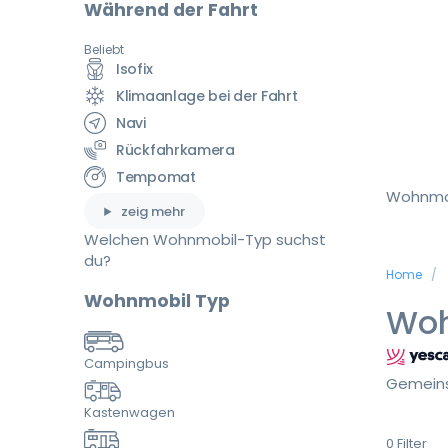
Während der Fahrt
Beliebt
Isofix
Klimaanlage bei der Fahrt
Navi
Rückfahrkamera
Tempomat
Wohnmo
zeig mehr
Welchen Wohnmobil-Typ suchst
du?
Home
Wohnmobil Typ
Woh
Campingbus
Gemeins
Kastenwagen
0
Filter