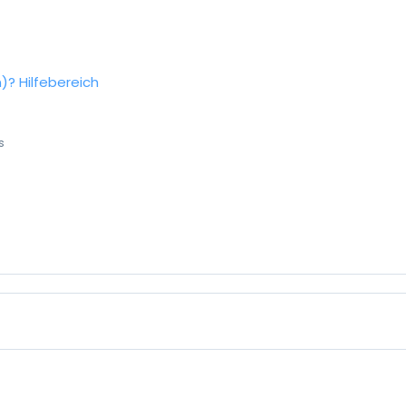
n)?
Hilfebereich
s