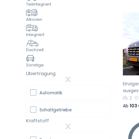
Teilintegriert
Alkoven
Integriert
Vo
Dachzelt
Sonstige
Übertragung
Einziga
ausgest
Automatik
2
Ab
103
Schaltgetriebe
Kraftstoff