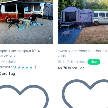
rherige
Nächste
Vorherige
agen-Campingbus für 4
Zweisitziger Renault Other ab
en ab 2025
2006
Dirksland
2
Den Haag
Neu
ermietet
(3)
Ab
76 €
pro Tag
€
pro Tag