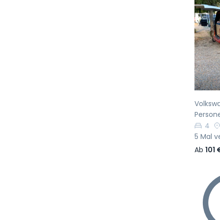
Vo
Volksw
Person
4
5 Mal v
Ab
101 