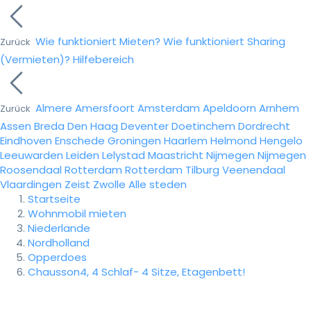
Wie funktioniert Mieten?
Wie funktioniert Sharing
Zurück
(Vermieten)?
Hilfebereich
Almere
Amersfoort
Amsterdam
Apeldoorn
Arnhem
Zurück
Assen
Breda
Den Haag
Deventer
Doetinchem
Dordrecht
Eindhoven
Enschede
Groningen
Haarlem
Helmond
Hengelo
Leeuwarden
Leiden
Lelystad
Maastricht
Nijmegen
Nijmegen
Roosendaal
Rotterdam
Rotterdam
Tilburg
Veenendaal
Vlaardingen
Zeist
Zwolle
Alle steden
Startseite
Wohnmobil mieten
Niederlande
Nordholland
Opperdoes
Chausson4, 4 Schlaf- 4 Sitze, Etagenbett!