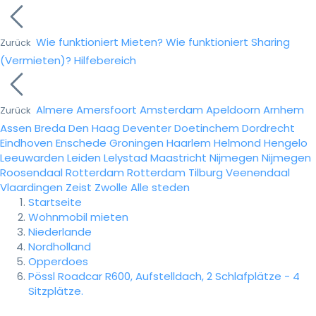
Wie funktioniert Mieten?
Wie funktioniert Sharing
Zurück
(Vermieten)?
Hilfebereich
Almere
Amersfoort
Amsterdam
Apeldoorn
Arnhem
Zurück
Assen
Breda
Den Haag
Deventer
Doetinchem
Dordrecht
Eindhoven
Enschede
Groningen
Haarlem
Helmond
Hengelo
Leeuwarden
Leiden
Lelystad
Maastricht
Nijmegen
Nijmegen
Roosendaal
Rotterdam
Rotterdam
Tilburg
Veenendaal
Vlaardingen
Zeist
Zwolle
Alle steden
Startseite
Wohnmobil mieten
Niederlande
Nordholland
Opperdoes
Pössl Roadcar R600, Aufstelldach, 2 Schlafplätze - 4
Sitzplätze.