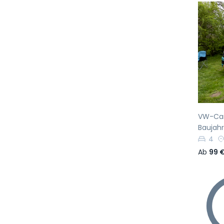
Vo
VW-Cam
Baujahr
4
Ab
99 