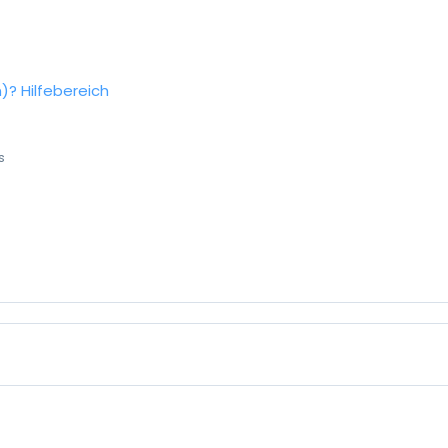
n)?
Hilfebereich
s