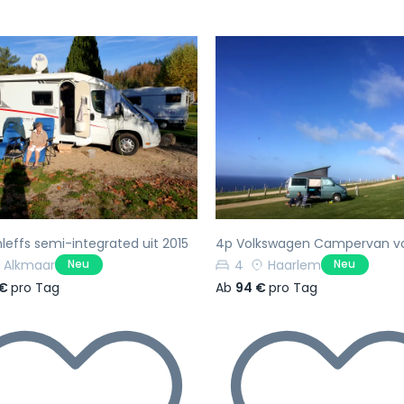
rherige
Nächste
Vorherige
leffs semi-integrated uit 2015
4p Volkswagen Campervan v
Alkmaar
4
Haarlem
Neu
Neu
 €
pro Tag
Ab
94 €
pro Tag