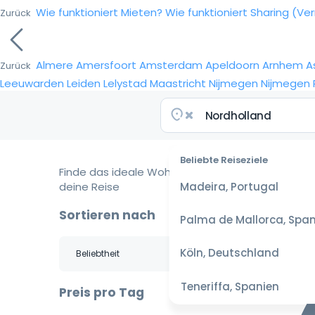
Wie funktioniert Mieten?
Wie funktioniert Sharing (Ve
Zurück
Almere
Amersfoort
Amsterdam
Apeldoorn
Arnhem
A
Zurück
Leeuwarden
Leiden
Lelystad
Maastricht
Nijmegen
Nijmegen
Beliebte Reiseziele
Finde das ideale Wohnmobil für
deine Reise
Madeira, Portugal
Sortieren nach
Palma de Mallorca, Span
Köln, Deutschland
Teneriffa, Spanien
Preis pro Tag