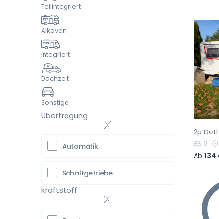
Teilintegriert
Alkoven
Integriert
Vo
Dachzelt
Sonstige
Übertragung
2p Deth
2
Automatik
Ab
134
Schaltgetriebe
Kraftstoff