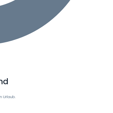
nd
 Urlaub.