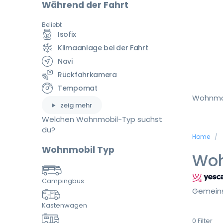
Während der Fahrt
Beliebt
Isofix
Klimaanlage bei der Fahrt
Navi
Rückfahrkamera
Tempomat
Wohnmo
zeig mehr
Welchen Wohnmobil-Typ suchst
du?
Home
Wohnmobil Typ
Woh
Campingbus
Gemeins
Kastenwagen
0
Filter