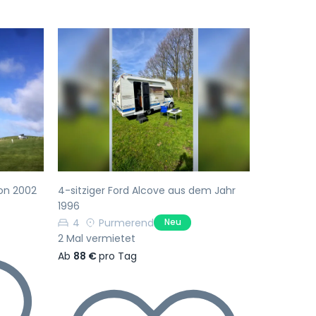
Nächste
Vorherige
Nächste
on 2002
4-sitziger Ford Alcove aus dem Jahr
1996
4
Purmerend
Neu
2 Mal vermietet
Ab
88 €
pro Tag