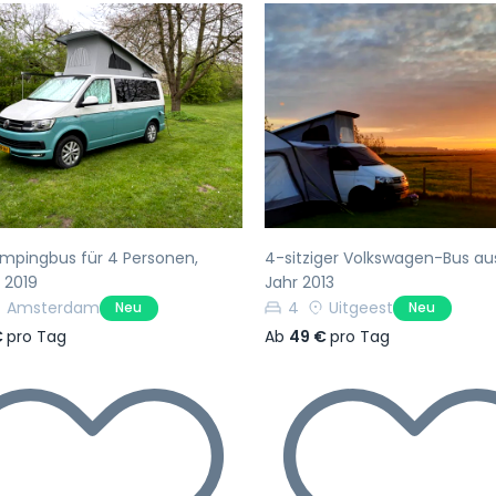
rherige
Nächste
Vorherige
pingbus für 4 Personen,
4-sitziger Volkswagen-Bus a
 2019
Jahr 2013
Amsterdam
4
Uitgeest
Neu
Neu
€
pro Tag
Ab
49 €
pro Tag