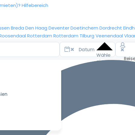
rmieten)?
Hilfebereich
ssen
Breda
Den Haag
Deventer
Doetinchem
Dordrecht
Eind
Roosendaal
Rotterdam
Rotterdam
Tilburg
Veenendaal
Vlaa
Wähle
ein
Datum
für die
besten
Preise
ien