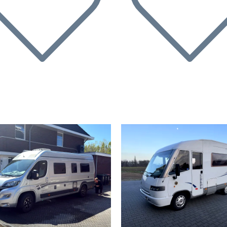
rherige
Nächste
Vorherige