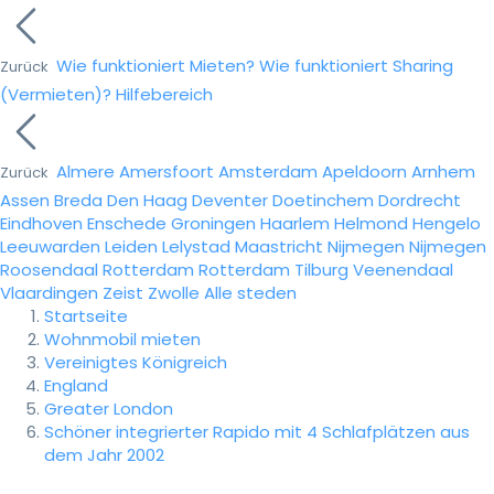
Wie funktioniert Mieten?
Wie funktioniert Sharing
Zurück
(Vermieten)?
Hilfebereich
Almere
Amersfoort
Amsterdam
Apeldoorn
Arnhem
Zurück
Assen
Breda
Den Haag
Deventer
Doetinchem
Dordrecht
Eindhoven
Enschede
Groningen
Haarlem
Helmond
Hengelo
Leeuwarden
Leiden
Lelystad
Maastricht
Nijmegen
Nijmegen
Roosendaal
Rotterdam
Rotterdam
Tilburg
Veenendaal
Vlaardingen
Zeist
Zwolle
Alle steden
Startseite
Wohnmobil mieten
Vereinigtes Königreich
England
Greater London
Schöner integrierter Rapido mit 4 Schlafplätzen aus
dem Jahr 2002