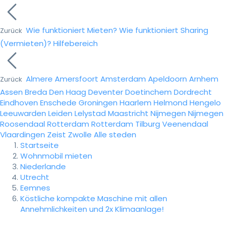
Wie funktioniert Mieten?
Wie funktioniert Sharing
Zurück
(Vermieten)?
Hilfebereich
Almere
Amersfoort
Amsterdam
Apeldoorn
Arnhem
Zurück
Assen
Breda
Den Haag
Deventer
Doetinchem
Dordrecht
Eindhoven
Enschede
Groningen
Haarlem
Helmond
Hengelo
Leeuwarden
Leiden
Lelystad
Maastricht
Nijmegen
Nijmegen
Roosendaal
Rotterdam
Rotterdam
Tilburg
Veenendaal
Vlaardingen
Zeist
Zwolle
Alle steden
Startseite
Wohnmobil mieten
Niederlande
Utrecht
Eemnes
Köstliche kompakte Maschine mit allen
Annehmlichkeiten und 2x Klimaanlage!