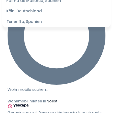
Palma de Mallorca, Spanien
besten
Preise
Köln, Deutschland
Teneriffa, Spanien
Wohnmobile suchen…
Wohnmobil mieten in
Soest
Gemeinsam mit Yescapa bieten wir dir noch mehr