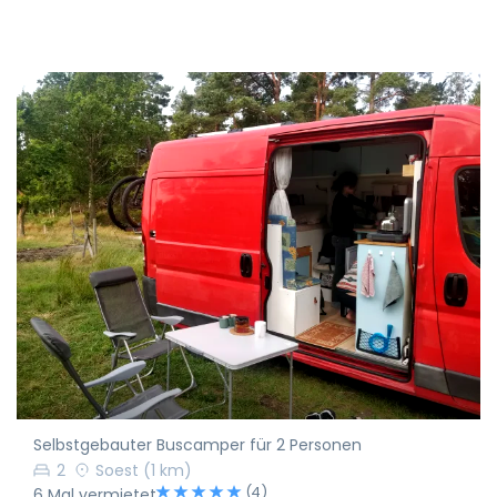
Selbstgebauter Buscamper für 2 Personen
2
Soest
(1 km)
(4)
6 Mal vermietet