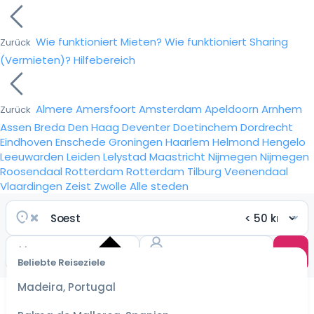
Wie funktioniert Mieten?
Wie funktioniert Sharing
Zurück
(Vermieten)?
Hilfebereich
Almere
Amersfoort
Amsterdam
Apeldoorn
Arnhem
Zurück
Assen
Breda
Den Haag
Deventer
Doetinchem
Dordrecht
Eindhoven
Enschede
Groningen
Haarlem
Helmond
Hengelo
Leeuwarden
Leiden
Lelystad
Maastricht
Nijmegen
Nijmegen
Roosendaal
Rotterdam
Rotterdam
Tilburg
Veenendaal
Vlaardingen
Zeist
Zwolle
Alle steden
Beliebte Reiseziele
Wähle
ein
Madeira, Portugal
Datum
für die