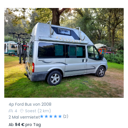
4p Ford Bus von 2008
4
Soest
(2 km)
(2)
2 Mal vermietet
Ab
94 €
pro Tag