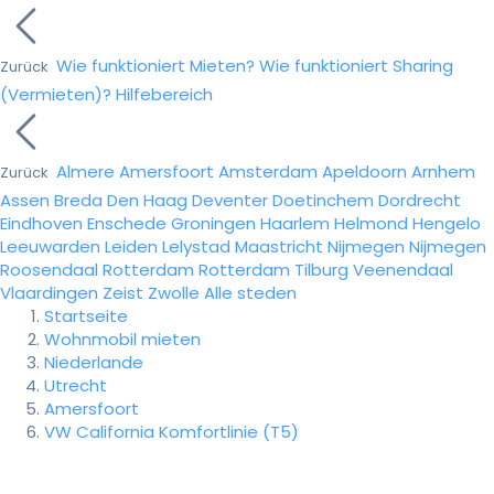
Wie funktioniert Mieten?
Wie funktioniert Sharing
Zurück
(Vermieten)?
Hilfebereich
Almere
Amersfoort
Amsterdam
Apeldoorn
Arnhem
Zurück
Assen
Breda
Den Haag
Deventer
Doetinchem
Dordrecht
Eindhoven
Enschede
Groningen
Haarlem
Helmond
Hengelo
Leeuwarden
Leiden
Lelystad
Maastricht
Nijmegen
Nijmegen
Roosendaal
Rotterdam
Rotterdam
Tilburg
Veenendaal
Vlaardingen
Zeist
Zwolle
Alle steden
Startseite
Wohnmobil mieten
Niederlande
Utrecht
Amersfoort
VW California Komfortlinie (T5)