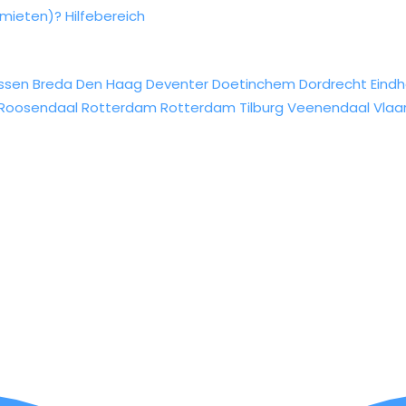
rmieten)?
Hilfebereich
ssen
Breda
Den Haag
Deventer
Doetinchem
Dordrecht
Eind
Roosendaal
Rotterdam
Rotterdam
Tilburg
Veenendaal
Vlaa