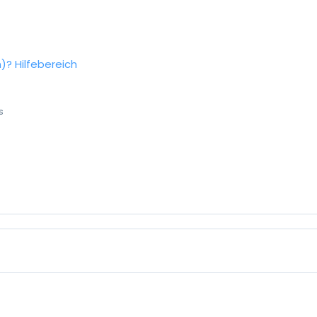
n)?
Hilfebereich
s