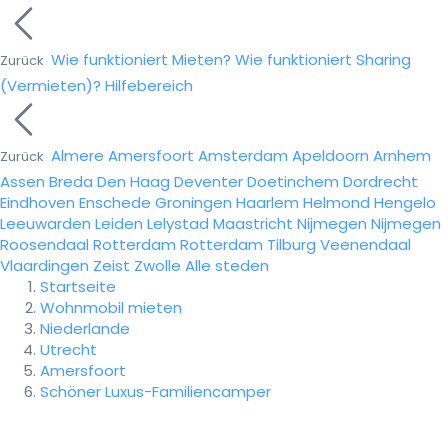
Wie funktioniert Mieten?
Wie funktioniert Sharing
Zurück
(Vermieten)?
Hilfebereich
Almere
Amersfoort
Amsterdam
Apeldoorn
Arnhem
Zurück
Assen
Breda
Den Haag
Deventer
Doetinchem
Dordrecht
Eindhoven
Enschede
Groningen
Haarlem
Helmond
Hengelo
Leeuwarden
Leiden
Lelystad
Maastricht
Nijmegen
Nijmegen
Roosendaal
Rotterdam
Rotterdam
Tilburg
Veenendaal
Vlaardingen
Zeist
Zwolle
Alle steden
Startseite
Wohnmobil mieten
Niederlande
Utrecht
Amersfoort
Schöner Luxus-Familiencamper