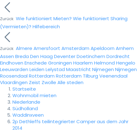
Wie funktioniert Mieten?
Wie funktioniert Sharing
Zurück
(Vermieten)?
Hilfebereich
Almere
Amersfoort
Amsterdam
Apeldoorn
Arnhem
Zurück
Assen
Breda
Den Haag
Deventer
Doetinchem
Dordrecht
Eindhoven
Enschede
Groningen
Haarlem
Helmond
Hengelo
Leeuwarden
Leiden
Lelystad
Maastricht
Nijmegen
Nijmegen
Roosendaal
Rotterdam
Rotterdam
Tilburg
Veenendaal
Vlaardingen
Zeist
Zwolle
Alle steden
Startseite
Wohnmobil mieten
Niederlande
Südholland
Waddinxveen
2p Dethleffs teilintegrierter Camper aus dem Jahr
2014