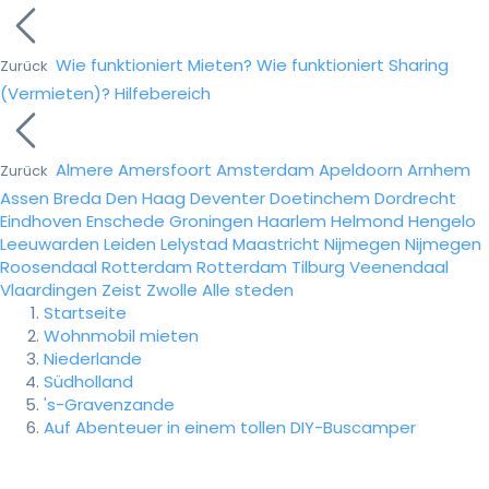
Wie funktioniert Mieten?
Wie funktioniert Sharing
Zurück
(Vermieten)?
Hilfebereich
Almere
Amersfoort
Amsterdam
Apeldoorn
Arnhem
Zurück
Assen
Breda
Den Haag
Deventer
Doetinchem
Dordrecht
Eindhoven
Enschede
Groningen
Haarlem
Helmond
Hengelo
Leeuwarden
Leiden
Lelystad
Maastricht
Nijmegen
Nijmegen
Roosendaal
Rotterdam
Rotterdam
Tilburg
Veenendaal
Vlaardingen
Zeist
Zwolle
Alle steden
Startseite
Wohnmobil mieten
Niederlande
Südholland
's-Gravenzande
Auf Abenteuer in einem tollen DIY-Buscamper