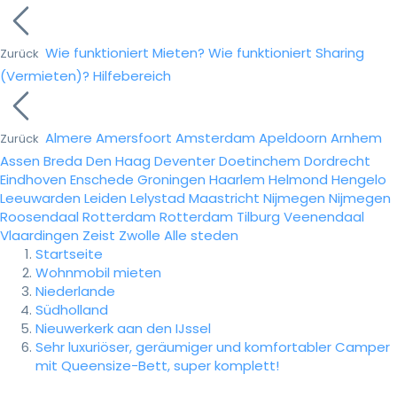
Wie funktioniert Mieten?
Wie funktioniert Sharing
Zurück
(Vermieten)?
Hilfebereich
Almere
Amersfoort
Amsterdam
Apeldoorn
Arnhem
Zurück
Assen
Breda
Den Haag
Deventer
Doetinchem
Dordrecht
Eindhoven
Enschede
Groningen
Haarlem
Helmond
Hengelo
Leeuwarden
Leiden
Lelystad
Maastricht
Nijmegen
Nijmegen
Roosendaal
Rotterdam
Rotterdam
Tilburg
Veenendaal
Vlaardingen
Zeist
Zwolle
Alle steden
Startseite
Wohnmobil mieten
Niederlande
Südholland
Nieuwerkerk aan den IJssel
Sehr luxuriöser, geräumiger und komfortabler Camper
mit Queensize-Bett, super komplett!