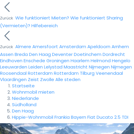
Wie funktioniert Mieten?
Wie funktioniert Sharing
Zurück
(Vermieten)?
Hilfebereich
Almere
Amersfoort
Amsterdam
Apeldoorn
Arnhem
Zurück
Assen
Breda
Den Haag
Deventer
Doetinchem
Dordrecht
Eindhoven
Enschede
Groningen
Haarlem
Helmond
Hengelo
Leeuwarden
Leiden
Lelystad
Maastricht
Nijmegen
Nijmegen
Roosendaal
Rotterdam
Rotterdam
Tilburg
Veenendaal
Vlaardingen
Zeist
Zwolle
Alle steden
Startseite
Wohnmobil mieten
Niederlande
Südholland
Den Haag
Hippie-Wohnmobil Frankia Bayern Fiat Ducato 2.5 TDI