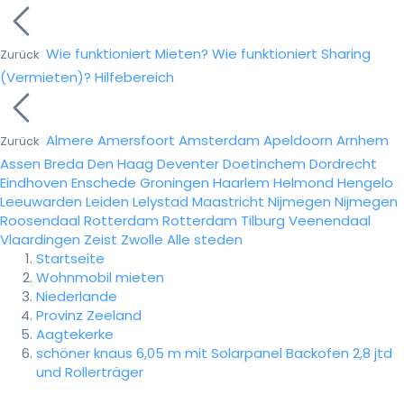
Wie funktioniert Mieten?
Wie funktioniert Sharing
Zurück
(Vermieten)?
Hilfebereich
Almere
Amersfoort
Amsterdam
Apeldoorn
Arnhem
Zurück
Assen
Breda
Den Haag
Deventer
Doetinchem
Dordrecht
Eindhoven
Enschede
Groningen
Haarlem
Helmond
Hengelo
Leeuwarden
Leiden
Lelystad
Maastricht
Nijmegen
Nijmegen
Roosendaal
Rotterdam
Rotterdam
Tilburg
Veenendaal
Vlaardingen
Zeist
Zwolle
Alle steden
Startseite
Wohnmobil mieten
Niederlande
Provinz Zeeland
Aagtekerke
schöner knaus 6,05 m mit Solarpanel Backofen 2,8 jtd
und Rollerträger