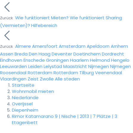
Wie funktioniert Mieten?
Wie funktioniert Sharing
Zurück
(Vermieten)?
Hilfebereich
Almere
Amersfoort
Amsterdam
Apeldoorn
Arnhem
Zurück
Assen
Breda
Den Haag
Deventer
Doetinchem
Dordrecht
Eindhoven
Enschede
Groningen
Haarlem
Helmond
Hengelo
Leeuwarden
Leiden
Lelystad
Maastricht
Nijmegen
Nijmegen
Roosendaal
Rotterdam
Rotterdam
Tilburg
Veenendaal
Vlaardingen
Zeist
Zwolle
Alle steden
Startseite
Wohnmobil mieten
Niederlande
Overijssel
Diepenheim
Rimor Katamarano 9 | Nische | 2013 | 7 Plätze | 3
Etagenbett