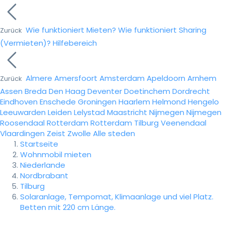
Wie funktioniert Mieten?
Wie funktioniert Sharing
Zurück
(Vermieten)?
Hilfebereich
Almere
Amersfoort
Amsterdam
Apeldoorn
Arnhem
Zurück
Assen
Breda
Den Haag
Deventer
Doetinchem
Dordrecht
Eindhoven
Enschede
Groningen
Haarlem
Helmond
Hengelo
Leeuwarden
Leiden
Lelystad
Maastricht
Nijmegen
Nijmegen
Roosendaal
Rotterdam
Rotterdam
Tilburg
Veenendaal
Vlaardingen
Zeist
Zwolle
Alle steden
Startseite
Wohnmobil mieten
Niederlande
Nordbrabant
Tilburg
Solaranlage, Tempomat, Klimaanlage und viel Platz.
Betten mit 220 cm Länge.