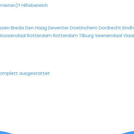
rmieten)?
Hilfebereich
ssen
Breda
Den Haag
Deventer
Doetinchem
Dordrecht
Eind
Roosendaal
Rotterdam
Rotterdam
Tilburg
Veenendaal
Vlaa
 komplett ausgestattet