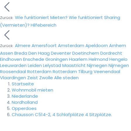
Wie funktioniert Mieten?
Wie funktioniert Sharing
Zurück
(Vermieten)?
Hilfebereich
Almere
Amersfoort
Amsterdam
Apeldoorn
Arnhem
Zurück
Assen
Breda
Den Haag
Deventer
Doetinchem
Dordrecht
Eindhoven
Enschede
Groningen
Haarlem
Helmond
Hengelo
Leeuwarden
Leiden
Lelystad
Maastricht
Nijmegen
Nijmegen
Roosendaal
Rotterdam
Rotterdam
Tilburg
Veenendaal
Vlaardingen
Zeist
Zwolle
Alle steden
Startseite
Wohnmobil mieten
Niederlande
Nordholland
Opperdoes
Chausson C514-2, 4 Schlafplätze 4 Sitzplätze.