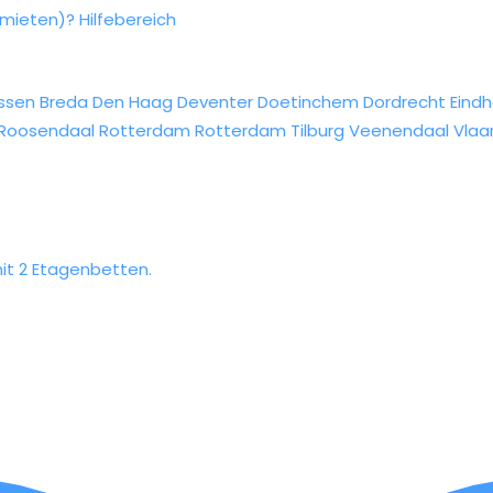
rmieten)?
Hilfebereich
ssen
Breda
Den Haag
Deventer
Doetinchem
Dordrecht
Eind
Roosendaal
Rotterdam
Rotterdam
Tilburg
Veenendaal
Vlaa
it 2 Etagenbetten.