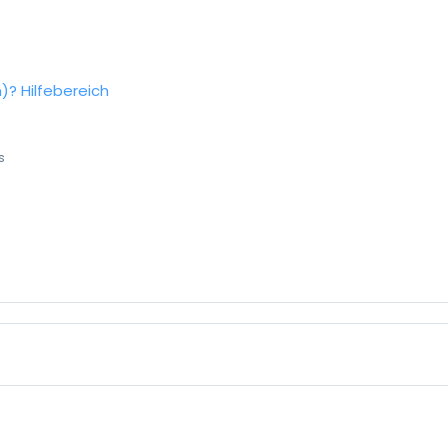
n)?
Hilfebereich
s