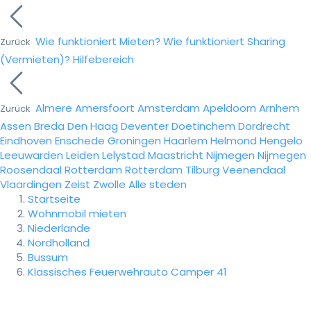
Wie funktioniert Mieten?
Wie funktioniert Sharing
Zurück
(Vermieten)?
Hilfebereich
Almere
Amersfoort
Amsterdam
Apeldoorn
Arnhem
Zurück
Assen
Breda
Den Haag
Deventer
Doetinchem
Dordrecht
Eindhoven
Enschede
Groningen
Haarlem
Helmond
Hengelo
Leeuwarden
Leiden
Lelystad
Maastricht
Nijmegen
Nijmegen
Roosendaal
Rotterdam
Rotterdam
Tilburg
Veenendaal
Vlaardingen
Zeist
Zwolle
Alle steden
Startseite
Wohnmobil mieten
Niederlande
Nordholland
Bussum
Klassisches Feuerwehrauto Camper 41