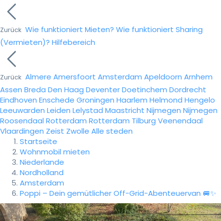
Wie funktioniert Mieten?
Wie funktioniert Sharing
Zurück
(Vermieten)?
Hilfebereich
Almere
Amersfoort
Amsterdam
Apeldoorn
Arnhem
Zurück
Assen
Breda
Den Haag
Deventer
Doetinchem
Dordrecht
Eindhoven
Enschede
Groningen
Haarlem
Helmond
Hengelo
Leeuwarden
Leiden
Lelystad
Maastricht
Nijmegen
Nijmegen
Roosendaal
Rotterdam
Rotterdam
Tilburg
Veenendaal
Vlaardingen
Zeist
Zwolle
Alle steden
Startseite
Wohnmobil mieten
Niederlande
Nordholland
Amsterdam
Poppi – Dein gemütlicher Off-Grid-Abenteuervan 🚐✨