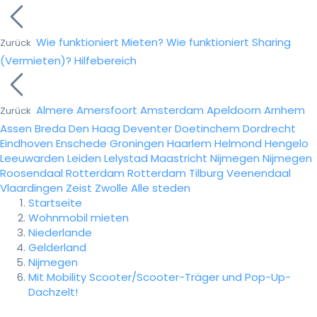
Wie funktioniert Mieten?
Wie funktioniert Sharing
Zurück
(Vermieten)?
Hilfebereich
Almere
Amersfoort
Amsterdam
Apeldoorn
Arnhem
Zurück
Assen
Breda
Den Haag
Deventer
Doetinchem
Dordrecht
Eindhoven
Enschede
Groningen
Haarlem
Helmond
Hengelo
Leeuwarden
Leiden
Lelystad
Maastricht
Nijmegen
Nijmegen
Roosendaal
Rotterdam
Rotterdam
Tilburg
Veenendaal
Vlaardingen
Zeist
Zwolle
Alle steden
Startseite
Wohnmobil mieten
Niederlande
Gelderland
Nijmegen
Mit Mobility Scooter/Scooter-Träger und Pop-Up-
Dachzelt!