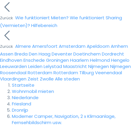
Wie funktioniert Mieten?
Wie funktioniert Sharing
Zurück
(Vermieten)?
Hilfebereich
Almere
Amersfoort
Amsterdam
Apeldoorn
Arnhem
Zurück
Assen
Breda
Den Haag
Deventer
Doetinchem
Dordrecht
Eindhoven
Enschede
Groningen
Haarlem
Helmond
Hengelo
Leeuwarden
Leiden
Lelystad
Maastricht
Nijmegen
Nijmegen
Roosendaal
Rotterdam
Rotterdam
Tilburg
Veenendaal
Vlaardingen
Zeist
Zwolle
Alle steden
Startseite
Wohnmobil mieten
Niederlande
Friesland
Dronrijp
Moderner Camper, Navigation, 2 x Klimaanlage,
Fernsehbildschirm usw.