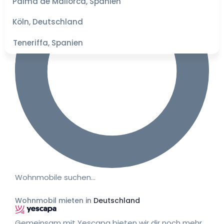
Palma de Mallorca, Spanien
besten
Preise
Köln, Deutschland
Teneriffa, Spanien
Wohnmobile suchen…
Wohnmobil mieten in
Deutschland
Gemeinsam mit Yescapa bieten wir dir noch mehr