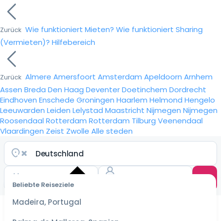
Wie funktioniert Mieten?
Wie funktioniert Sharing
Zurück
(Vermieten)?
Hilfebereich
Almere
Amersfoort
Amsterdam
Apeldoorn
Arnhem
Zurück
Assen
Breda
Den Haag
Deventer
Doetinchem
Dordrecht
Eindhoven
Enschede
Groningen
Haarlem
Helmond
Hengelo
Leeuwarden
Leiden
Lelystad
Maastricht
Nijmegen
Nijmegen
Roosendaal
Rotterdam
Rotterdam
Tilburg
Veenendaal
Vlaardingen
Zeist
Zwolle
Alle steden
Beliebte Reiseziele
Wähle
ein
Madeira, Portugal
Datum
für die