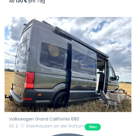
Ab
130 €
pro Tag
Volkswagen Grand California 680
2
Steinhausen an der Rottum
Neu