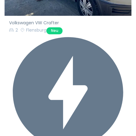
Volkswagen VW Crafter
2
Flensburg
Neu