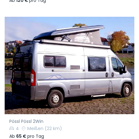
Ab
120 €
pro Tag
Pössl Pössl 2Win
4
Meißen
(22 km)
Ab
65 €
pro Tag