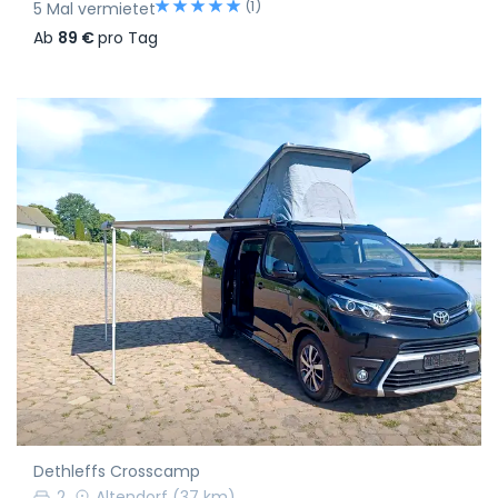
(1)
5 Mal vermietet
Ab
89 €
pro Tag
Dethleffs Crosscamp
2
Altendorf
(37 km)