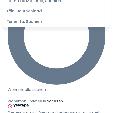
Palma de Mallorca, Spanien
besten
Preise
Köln, Deutschland
Teneriffa, Spanien
Wohnmobile suchen…
Wohnmobil mieten in
Sachsen
Gemeinsam mit Yescapa bieten wir dir noch mehr