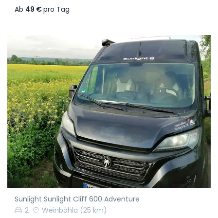
Ab
49 €
pro Tag
Sunlight Sunlight Cliff 600 Adventure
2
Weinböhla
(25 km)