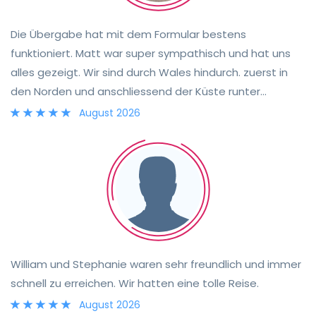
Campingplätzen des UK Camping and Caravanning
Club, aber es gibt auch viele andere Plätze und gute
Die Übergabe hat mit dem Formular bestens
kostenlose Parkmöglichkeiten. Die Kommunikation und
funktioniert. Matt war super sympathisch und hat uns
der Service verdienen 5 von 5 Sternen – freundlich,
alles gezeigt. Wir sind durch Wales hindurch. zuerst in
professionell und zuvorkommend. Insgesamt eine tolle
den Norden und anschliessend der Küste runter
Erfahrung :)
Richtung Süden. Wir haben uns super wohl gefühlt. Das
August 2026
Dachzelt ist einfach zu öffnen sowie zu schliessen. Die
Küche ist gut ausgestattet. Was super war, war die
Kaffeemaschine sowie das Abwaschbecken. Wir können
Taylor nur weiterempfehlen.
William und Stephanie waren sehr freundlich und immer
schnell zu erreichen. Wir hatten eine tolle Reise.
August 2026