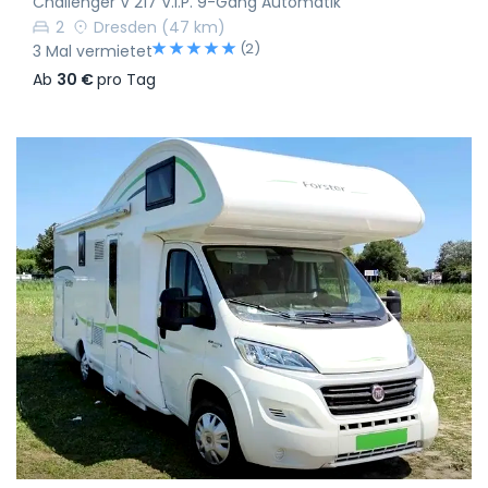
Challenger V 217 V.I.P. 9-Gang Automatik
2
Dresden
(47 km)
(2)
3 Mal vermietet
Ab
30 €
pro Tag