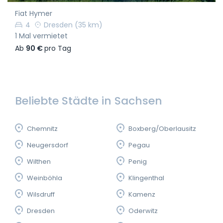
Fiat Hymer
4
Dresden
(35 km)
1 Mal vermietet
Ab
90 €
pro Tag
Beliebte Städte in Sachsen
Chemnitz
Boxberg/Oberlausitz
Neugersdorf
Pegau
Wilthen
Penig
Weinböhla
Klingenthal
Wilsdruff
Kamenz
Dresden
Oderwitz