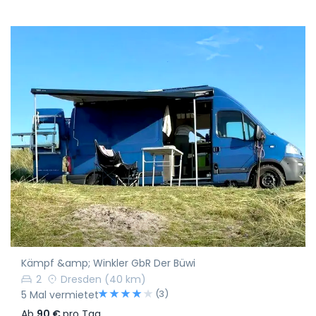
Kämpf &amp; Winkler GbR Der Büwi
2
Dresden
(40 km)
(3)
5 Mal vermietet
Ab
90 €
pro Tag