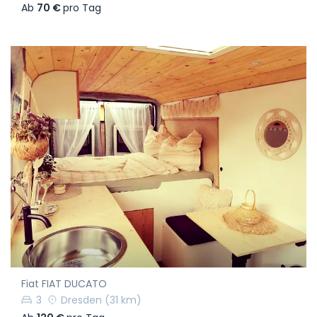
Ab
70 €
pro Tag
Fiat FIAT DUCATO
3
Dresden
(31 km)