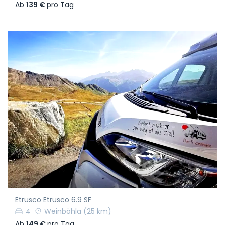
Ab
139 €
pro Tag
Etrusco Etrusco 6.9 SF
4
Weinböhla
(25 km)
Ab
149 €
pro Tag