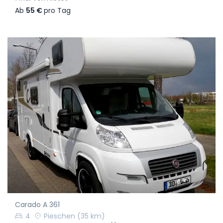
Ab
55 €
pro Tag
Carado A 361
4
Pieschen
(35 km)