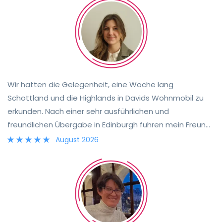
Wir hatten die Gelegenheit, eine Woche lang
Schottland und die Highlands in Davids Wohnmobil zu
erkunden. Nach einer sehr ausführlichen und
freundlichen Übergabe in Edinburgh fuhren mein Freund
und ich Richtung Glencoe. Wir verbrachten eine tolle
August 2026
Zeit im Wohnmobil. Es bot allen Komfort und alles, was
wir für einen einwöchigen Roadtrip brauchten, und dank
der RFID-Karte und der Electroverse-App war das
Aufladen überhaupt kein Problem. Für vier Personen
würde ich allerdings ein größeres Wohnmobil
empfehlen. Wir verbrachten die meiste Zeit auf