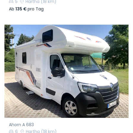
5
Hartha
(18 km)
Ab
135 €
pro Tag
Ahorn A 683
6
Hartha
(18 km)