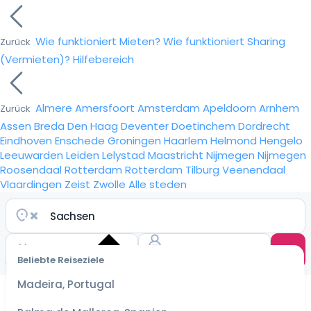
Wie funktioniert Mieten?
Wie funktioniert Sharing
Zurück
(Vermieten)?
Hilfebereich
Almere
Amersfoort
Amsterdam
Apeldoorn
Arnhem
Zurück
Assen
Breda
Den Haag
Deventer
Doetinchem
Dordrecht
Eindhoven
Enschede
Groningen
Haarlem
Helmond
Hengelo
Leeuwarden
Leiden
Lelystad
Maastricht
Nijmegen
Nijmegen
Roosendaal
Rotterdam
Rotterdam
Tilburg
Veenendaal
Vlaardingen
Zeist
Zwolle
Alle steden
Beliebte Reiseziele
Wähle
ein
Madeira, Portugal
Datum
für die