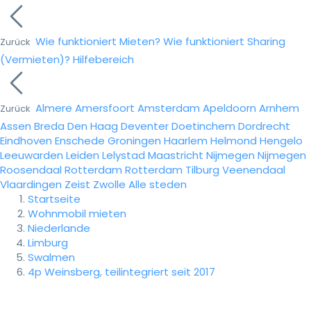
Wie funktioniert Mieten?
Wie funktioniert Sharing
Zurück
(Vermieten)?
Hilfebereich
Almere
Amersfoort
Amsterdam
Apeldoorn
Arnhem
Zurück
Assen
Breda
Den Haag
Deventer
Doetinchem
Dordrecht
Eindhoven
Enschede
Groningen
Haarlem
Helmond
Hengelo
Leeuwarden
Leiden
Lelystad
Maastricht
Nijmegen
Nijmegen
Roosendaal
Rotterdam
Rotterdam
Tilburg
Veenendaal
Vlaardingen
Zeist
Zwolle
Alle steden
Startseite
Wohnmobil mieten
Niederlande
Limburg
Swalmen
4p Weinsberg, teilintegriert seit 2017