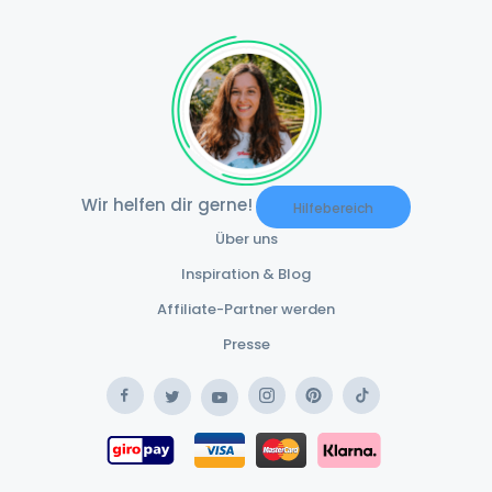
Wir helfen dir gerne!
Hilfebereich
Über uns
Inspiration & Blog
Affiliate-Partner werden
Presse
Facebook
Instagram
Pinterest
TikTok
Twitter
YouTube
Safe Payment Klar
Safe Payment Giropay
Safe Payment Card