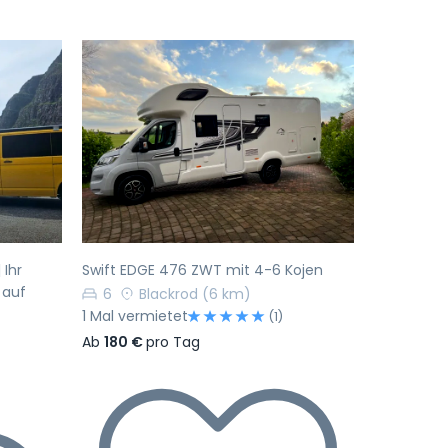
Nächste
Vorherige
Nächste
 Ihr
Swift EDGE 476 ZWT mit 4-6 Kojen
 auf
6
Blackrod
(6 km)
1 Mal vermietet
(1)
Ab
180 €
pro Tag