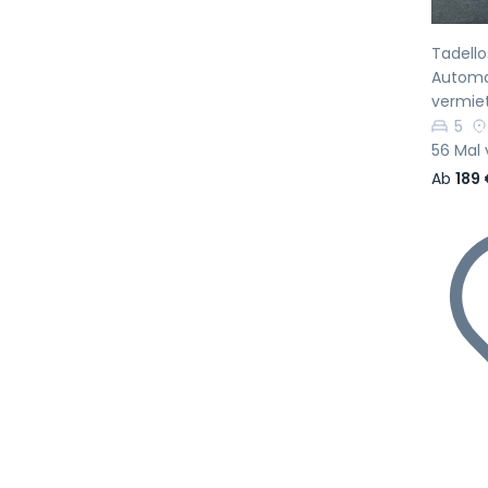
Tadello
Automat
vermie
5
56 Mal 
Ab
189