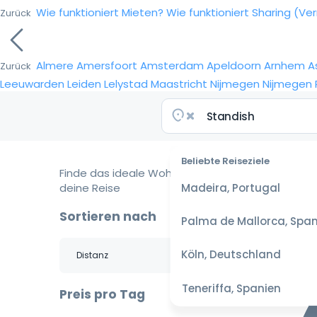
Wie funktioniert Mieten?
Wie funktioniert Sharing (Ve
Zurück
Almere
Amersfoort
Amsterdam
Apeldoorn
Arnhem
A
Zurück
Leeuwarden
Leiden
Lelystad
Maastricht
Nijmegen
Nijmegen
Beliebte Reiseziele
Finde das ideale Wohnmobil für
deine Reise
Madeira, Portugal
Sortieren nach
Palma de Mallorca, Span
Köln, Deutschland
Teneriffa, Spanien
Preis pro Tag