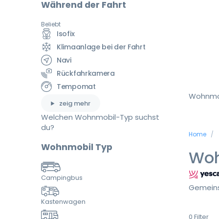
Während der Fahrt
Beliebt
Isofix
Klimaanlage bei der Fahrt
Navi
Rückfahrkamera
Tempomat
Wohnmo
zeig mehr
Welchen Wohnmobil-Typ suchst
du?
Home
Wohnmobil Typ
Woh
Campingbus
Gemeins
Kastenwagen
0
Filter