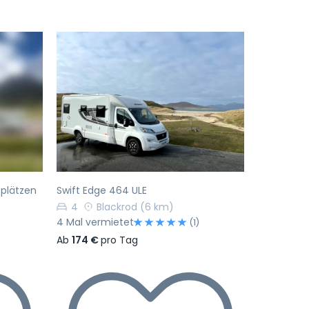
Nächste
Vorherige
Nächste
fplätzen
Swift Edge 464 ULE
4
Blackrod
(6 km)
4 Mal vermietet
)
(1)
Ab
174 €
pro Tag