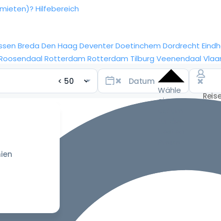
rmieten)?
Hilfebereich
ssen
Breda
Den Haag
Deventer
Doetinchem
Dordrecht
Eind
Roosendaal
Rotterdam
Rotterdam
Tilburg
Veenendaal
Vlaa
Wähle
ein
Datum
für die
besten
Preise
ien