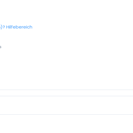
n)?
Hilfebereich
s