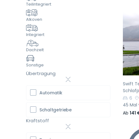
Teilintegriert
Alkoven
Integriert
Vo
Dachzelt
Sonstige
Übertragung
Swift Te
Schlafp
Automatik
6
45 Mal 
Schaltgetriebe
Ab
141 
Kraftstoff