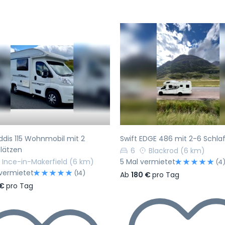
rherige
Nächste
Vorherige
ddis 115 Wohnmobil mit 2
Swift EDGE 486 mit 2-6 Schla
lätzen
6
Blackrod
(6 km)
Ince-in-Makerfield
(6 km)
5 Mal vermietet
(4
vermietet
(14)
Ab
180 €
pro Tag
 €
pro Tag