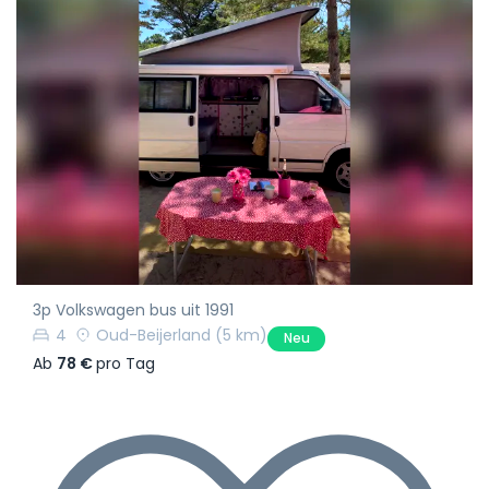
3p Volkswagen bus uit 1991
4
Oud-Beijerland
(5 km)
Neu
Ab
78 €
pro Tag