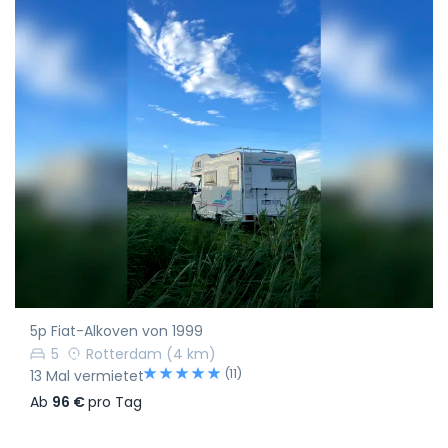
5p Fiat-Alkoven von 1999
5
Rotterdam
(4 km)
(11)
13 Mal vermietet
Ab
96 €
pro Tag