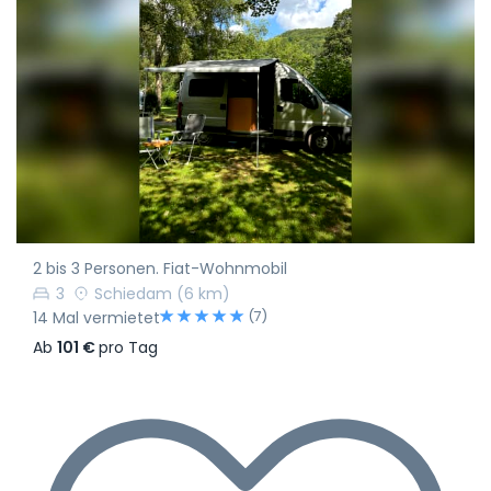
2 bis 3 Personen. Fiat-Wohnmobil
3
Schiedam
(6 km)
(7)
14 Mal vermietet
Ab
101 €
pro Tag