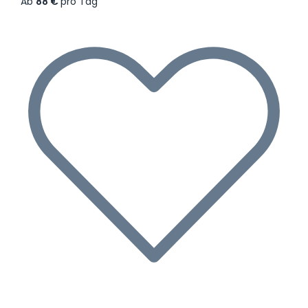
Ab
88 €
pro Tag