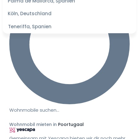
Palma de Mallorca, Spanien
besten
Preise
Köln, Deutschland
Teneriffa, Spanien
Wohnmobile suchen…
Wohnmobil mieten in
Poortugaal
Gemeinsam mit Yescapa bieten wir dir noch mehr