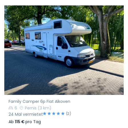
Family Camper 6p Fiat Alkoven
6
Pernis
(3 km)
(2)
24 Mal vermietet
Ab
115 €
pro Tag