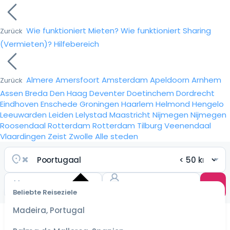
Wie funktioniert Mieten?
Wie funktioniert Sharing
Zurück
(Vermieten)?
Hilfebereich
Almere
Amersfoort
Amsterdam
Apeldoorn
Arnhem
Zurück
Assen
Breda
Den Haag
Deventer
Doetinchem
Dordrecht
Eindhoven
Enschede
Groningen
Haarlem
Helmond
Hengelo
Leeuwarden
Leiden
Lelystad
Maastricht
Nijmegen
Nijmegen
Roosendaal
Rotterdam
Rotterdam
Tilburg
Veenendaal
Vlaardingen
Zeist
Zwolle
Alle steden
Beliebte Reiseziele
Wähle
ein
Madeira, Portugal
Datum
für die