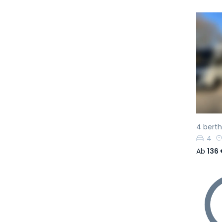
Vo
4 bert
4
Ab
136