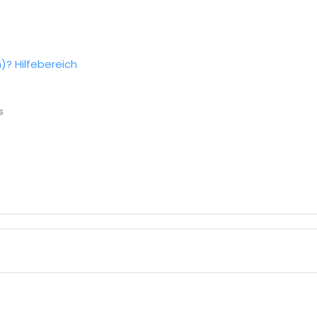
n)?
Hilfebereich
s