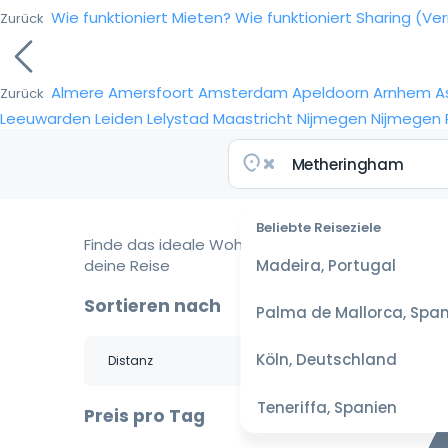
Wie funktioniert Mieten?
Wie funktioniert Sharing (Ve
Zurück
Almere
Amersfoort
Amsterdam
Apeldoorn
Arnhem
A
Zurück
Leeuwarden
Leiden
Lelystad
Maastricht
Nijmegen
Nijmegen
Beliebte Reiseziele
Finde das ideale Wohnmobil für
deine Reise
Madeira, Portugal
Sortieren nach
Palma de Mallorca, Span
Köln, Deutschland
Teneriffa, Spanien
Preis pro Tag