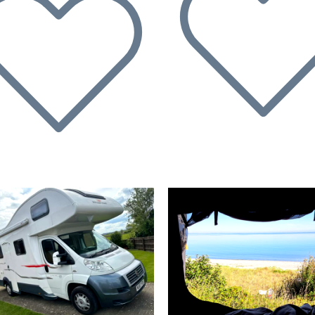
rherige
Nächste
Vorherige