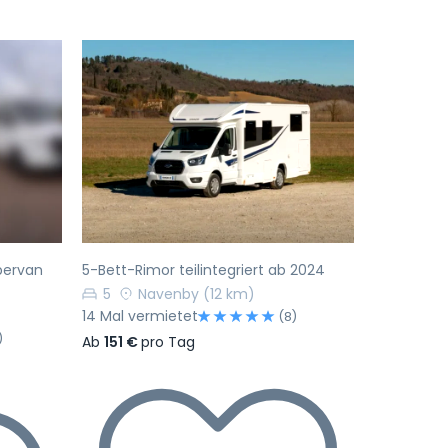
Nächste
Vorherige
Nächste
pervan
5-Bett-Rimor teilintegriert ab 2024
5
Navenby
(12 km)
14 Mal vermietet
(8)
)
Ab
151 €
pro Tag