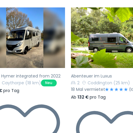
rherige
Nächste
Vorherige
h Hymer integrated from 2022
Abenteuer im Luxus
Caythorpe
(18 km)
2
Coddington
(25 km)
Neu
18 Mal vermietet
(1
 €
pro Tag
Ab
132 €
pro Tag