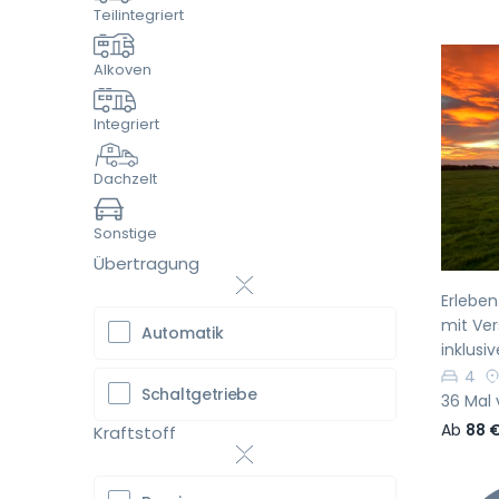
Teilintegriert
Alkoven
Integriert
Vo
Dachzelt
Sonstige
Übertragung
Erleben
mit Ve
Automatik
inklusiv
4
Schaltgetriebe
36 Mal 
Ab
88 
Kraftstoff