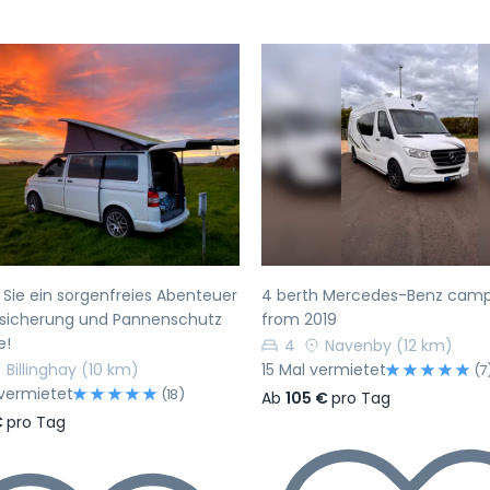
rherige
Nächste
Vorherige
 Sie ein sorgenfreies Abenteuer
4 berth Mercedes-Benz cam
rsicherung und Pannenschutz
from 2019
e!
4
Navenby
(12 km)
Billinghay
(10 km)
15 Mal vermietet
(7
vermietet
(18)
Ab
105 €
pro Tag
€
pro Tag