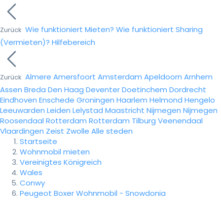
Wie funktioniert Mieten?
Wie funktioniert Sharing
Zurück
(Vermieten)?
Hilfebereich
Almere
Amersfoort
Amsterdam
Apeldoorn
Arnhem
Zurück
Assen
Breda
Den Haag
Deventer
Doetinchem
Dordrecht
Eindhoven
Enschede
Groningen
Haarlem
Helmond
Hengelo
Leeuwarden
Leiden
Lelystad
Maastricht
Nijmegen
Nijmegen
Roosendaal
Rotterdam
Rotterdam
Tilburg
Veenendaal
Vlaardingen
Zeist
Zwolle
Alle steden
Startseite
Wohnmobil mieten
Vereinigtes Königreich
Wales
Conwy
Peugeot Boxer Wohnmobil - Snowdonia