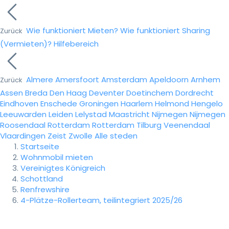
Wie funktioniert Mieten?
Wie funktioniert Sharing
Zurück
(Vermieten)?
Hilfebereich
Almere
Amersfoort
Amsterdam
Apeldoorn
Arnhem
Zurück
Assen
Breda
Den Haag
Deventer
Doetinchem
Dordrecht
Eindhoven
Enschede
Groningen
Haarlem
Helmond
Hengelo
Leeuwarden
Leiden
Lelystad
Maastricht
Nijmegen
Nijmegen
Roosendaal
Rotterdam
Rotterdam
Tilburg
Veenendaal
Vlaardingen
Zeist
Zwolle
Alle steden
Startseite
Wohnmobil mieten
Vereinigtes Königreich
Schottland
Renfrewshire
4-Plätze-Rollerteam, teilintegriert 2025/26