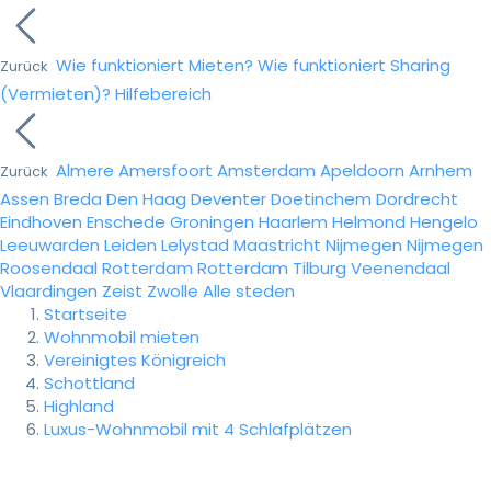
Wie funktioniert Mieten?
Wie funktioniert Sharing
Zurück
(Vermieten)?
Hilfebereich
Almere
Amersfoort
Amsterdam
Apeldoorn
Arnhem
Zurück
Assen
Breda
Den Haag
Deventer
Doetinchem
Dordrecht
Eindhoven
Enschede
Groningen
Haarlem
Helmond
Hengelo
Leeuwarden
Leiden
Lelystad
Maastricht
Nijmegen
Nijmegen
Roosendaal
Rotterdam
Rotterdam
Tilburg
Veenendaal
Vlaardingen
Zeist
Zwolle
Alle steden
Startseite
Wohnmobil mieten
Vereinigtes Königreich
Schottland
Highland
Luxus-Wohnmobil mit 4 Schlafplätzen