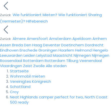
Wie funktioniert Mieten?
Wie funktioniert Sharing
Zurück
(Vermieten)?
Hilfebereich
Almere
Amersfoort
Amsterdam
Apeldoorn
Arnhem
Zurück
Assen
Breda
Den Haag
Deventer
Doetinchem
Dordrecht
Eindhoven
Enschede
Groningen
Haarlem
Helmond
Hengelo
Leeuwarden
Leiden
Lelystad
Maastricht
Nijmegen
Nijmegen
Roosendaal
Rotterdam
Rotterdam
Tilburg
Veenendaal
Vlaardingen
Zeist
Zwolle
Alle steden
Startseite
Wohnmobil mieten
Vereinigtes Königreich
Schottland
Croy
Neat Highlands camper perfect for two, North Coast
500 ready