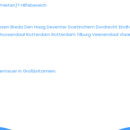
rmieten)?
Hilfebereich
ssen
Breda
Den Haag
Deventer
Doetinchem
Dordrecht
Eind
Roosendaal
Rotterdam
Rotterdam
Tilburg
Veenendaal
Vlaa
benteuer in Großbritannien.