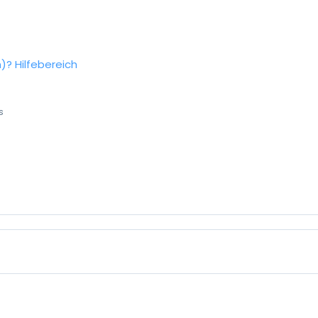
n)?
Hilfebereich
s