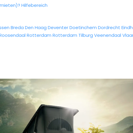
rmieten)?
Hilfebereich
ssen
Breda
Den Haag
Deventer
Doetinchem
Dordrecht
Eind
Roosendaal
Rotterdam
Rotterdam
Tilburg
Veenendaal
Vlaa