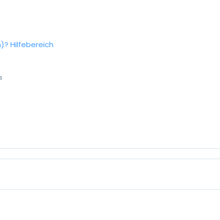
n)?
Hilfebereich
s