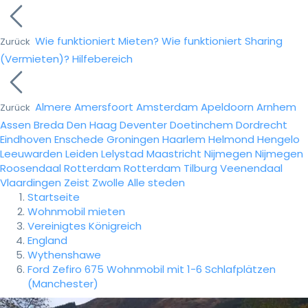
Wie funktioniert Mieten?
Wie funktioniert Sharing
Zurück
(Vermieten)?
Hilfebereich
Almere
Amersfoort
Amsterdam
Apeldoorn
Arnhem
Zurück
Assen
Breda
Den Haag
Deventer
Doetinchem
Dordrecht
Eindhoven
Enschede
Groningen
Haarlem
Helmond
Hengelo
Leeuwarden
Leiden
Lelystad
Maastricht
Nijmegen
Nijmegen
Roosendaal
Rotterdam
Rotterdam
Tilburg
Veenendaal
Vlaardingen
Zeist
Zwolle
Alle steden
Startseite
Wohnmobil mieten
Vereinigtes Königreich
England
Wythenshawe
Ford Zefiro 675 Wohnmobil mit 1-6 Schlafplätzen
(Manchester)