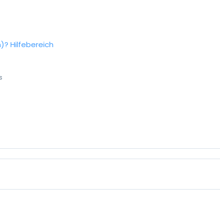
n)?
Hilfebereich
s