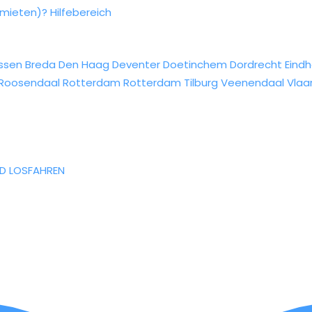
rmieten)?
Hilfebereich
ssen
Breda
Den Haag
Deventer
Doetinchem
Dordrecht
Eind
Roosendaal
Rotterdam
Rotterdam
Tilburg
Veenendaal
Vlaa
ND LOSFAHREN