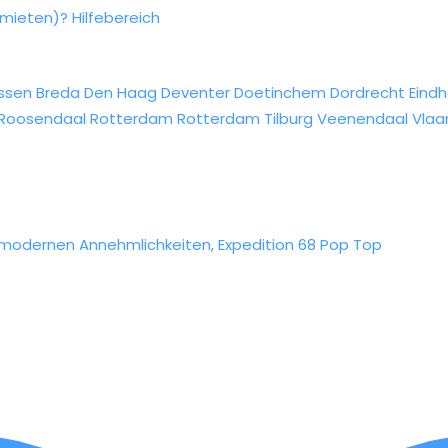
rmieten)?
Hilfebereich
ssen
Breda
Den Haag
Deventer
Doetinchem
Dordrecht
Eind
Roosendaal
Rotterdam
Rotterdam
Tilburg
Veenendaal
Vlaa
le modernen Annehmlichkeiten, Expedition 68 Pop Top