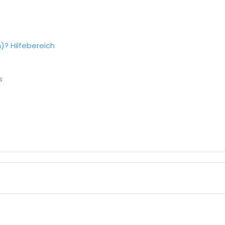
n)?
Hilfebereich
s